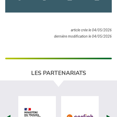
article crée le 04/05/2026
dernière modification le 04/05/2026
LES PARTENARIATS
visiter les site de Ministère du travail (
visiter les si