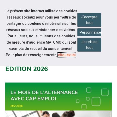
Aller à la navigation
Le présent site Internet utilise des cookies
Aller au contenu
J'accepte
réseaux sociaux pour vous permettre de
tout
partager du contenu de notre site sur les
réseaux sociaux et visionner des vidéos.
Personnaliser
Par ailleurs, nous utilisons des cookies
Je refuse
Notre actualité
de mesure d’audience MATOMO qui sont
tout
exempts de recueil du consentement.
TOUT SAVOIR GRÂCE AU MOIS DE
Pour plus de renseignements,
cliquez ici
.
L’ALTERNANCE CAP EMPLOI -
EDITION 2026